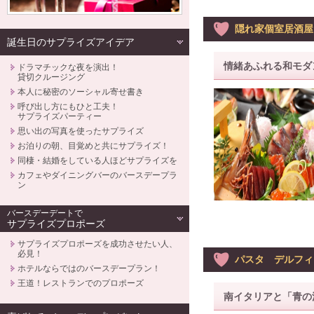
隠れ家個室居酒屋
誕生日のサプライズアイデア
情緒あふれる和モダ
ドラマチックな夜を演出！
貸切クルージング
本人に秘密のソーシャル寄せ書き
呼び出し方にもひと工夫！
サプライズパーティー
思い出の写真を使ったサプライズ
お泊りの朝、目覚めと共にサプライズ！
同棲・結婚をしている人ほどサプライズを
カフェやダイニングバーのバースデープラ
ン
バースデーデートで
サプライズプロポーズ
サプライズプロポーズを成功させたい人、
必見！
パスタ デルフィ
ホテルならではのバースデープラン！
王道！レストランでのプロポーズ
南イタリアと「青の