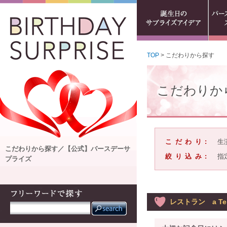
TOP
> こだわりから探す
こだわりか
こだわり:
生
こだわりから探す／【公式】バースデーサ
絞り込み:
指
プライズ
レストラン a Te