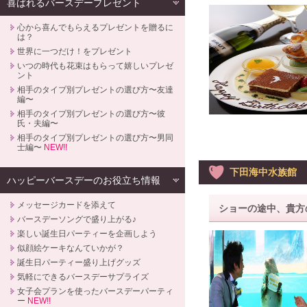
喜ばれるバースデープレゼント
心から喜んでもらえるプレゼントを贈るに
は？
世界に一つだけ！をプレゼント
いつの時代も花束はもらって嬉しいプレゼ
ント
相手のタイプ別プレゼントの選び方〜友達
編〜
相手のタイプ別プレゼントの選び方〜彼
氏・夫編〜
相手のタイプ別プレゼントの選び方〜男同
士編〜
NEW!!
下田海中水族館
ハッピーバースデーのお役立ち情報
メッセージカードを添えて
ショーの途中、貴方
バースデーソングで盛り上がる♪
楽しい誕生日パーティーを企画しよう
似顔絵ケーキなんていかが？
誕生日パーティー盛り上げグッズ
気軽にできるバースデーサプライズ
女子会プランを使ったバースデーパーティ
ー
NEW!!