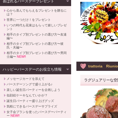
喜ばれるバースデープレゼント
心から喜んでもらえるプレゼントを贈るに
は？
世界に一つだけ！をプレゼント
いつの時代も花束はもらって嬉しいプレゼ
ント
相手のタイプ別プレゼントの選び方〜友達
編〜
相手のタイプ別プレゼントの選び方〜彼
氏・夫編〜
相手のタイプ別プレゼントの選び方〜男同
士編〜
NEW!!
trattoria Riuni
ハッピーバースデーのお役立ち情報
メッセージカードを添えて
ラグジュアリーな空
バースデーソングで盛り上がる♪
楽しい誕生日パーティーを企画しよう
似顔絵ケーキなんていかが？
誕生日パーティー盛り上げグッズ
気軽にできるバースデーサプライズ
女子会プランを使ったバースデーパーティ
ー
NEW!!