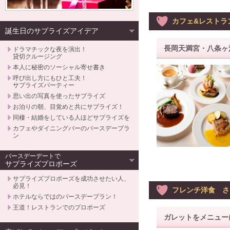
カフェ&レストラン
誕生日のサプライズアイデア
長岡天満宮・八条ヶ
ドラマチックな夜を演出！
貸切クルージング
本人に秘密のソーシャル寄せ書き
呼び出し方にもひと工夫！
サプライズパーティー
思い出の写真を使ったサプライズ
お泊りの朝、目覚めと共にサプライズ！
同棲・結婚をしている人ほどサプライズを
カフェやダイニングバーのバースデープラ
ン
バースデーデートで
サプライズプロポーズ
サプライズプロポーズを成功させたい人、
必見！
フレンチ洋食 さ
ホテルならではのバースデープラン！
王道！レストランでのプロポーズ
ガレットをメニュー