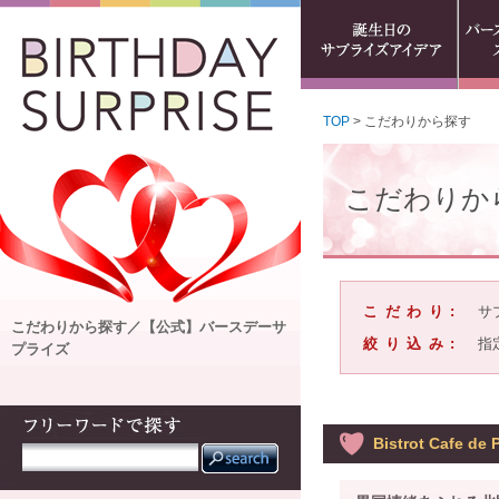
TOP
> こだわりから探す
こだわりか
こだわり:
サ
こだわりから探す／【公式】バースデーサ
絞り込み:
指
プライズ
Bistrot Cafe de 