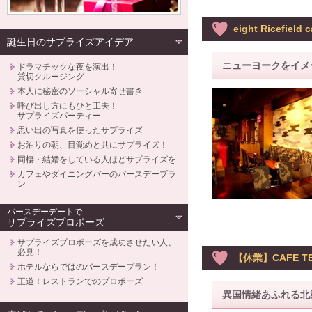
eight Ricefiel
誕生日のサプライズアイデア
ニューヨークをイメ
ドラマチックな夜を演出！
貸切クルージング
本人に秘密のソーシャル寄せ書き
呼び出し方にもひと工夫！
サプライズパーティー
思い出の写真を使ったサプライズ
お泊りの朝、目覚めと共にサプライズ！
同棲・結婚をしている人ほどサプライズを
カフェやダイニングバーのバースデープラ
ン
バースデーデートで
サプライズプロポーズ
サプライズプロポーズを成功させたい人、
必見！
【休業】CAFE TER
ホテルならではのバースデープラン！
王道！レストランでのプロポーズ
異国情緒あふれる北