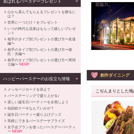
喜ばれるバースデープレゼント
面協力。
心から喜んでもらえるプレゼントを贈るに
は？
世界に一つだけ！をプレゼント
いつの時代も花束はもらって嬉しいプレゼ
ント
相手のタイプ別プレゼントの選び方〜友達
編〜
相手のタイプ別プレゼントの選び方〜彼
氏・夫編〜
相手のタイプ別プレゼントの選び方〜男同
士編〜
NEW!!
創作ダイニング St
ハッピーバースデーのお役立ち情報
メッセージカードを添えて
こぢんまりとした地
バースデーソングで盛り上がる♪
楽しい誕生日パーティーを企画しよう
似顔絵ケーキなんていかが？
誕生日パーティー盛り上げグッズ
気軽にできるバースデーサプライズ
女子会プランを使ったバースデーパーティ
ー
NEW!!