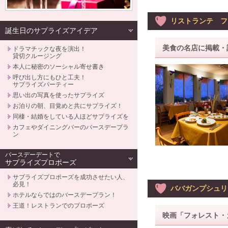
リストランテ フ
誕生日のサプライズアイデア
美食の名店に掲載・
ドラマチックな夜を演出！
貸切クルージング
本人に秘密のソーシャル寄せ書き
呼び出し方にもひと工夫！
サプライズパーティー
思い出の写真を使ったサプライズ
お泊りの朝、目覚めと共にサプライズ！
同棲・結婚をしている人ほどサプライズを
カフェやダイニングバーのバースデープラ
ン
バースデーデートで
サプライズプロポーズ
サプライズプロポーズを成功させたい人、
必見！
ババガンプシュリ
ホテルならではのバースデープラン！
王道！レストランでのプロポーズ
映画「フォレスト・