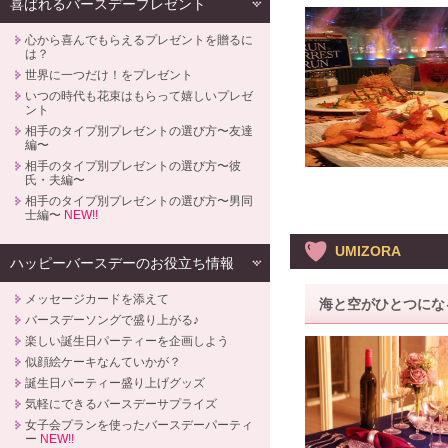
喜ばれるバースデープレゼント
心から喜んでもらえるプレゼントを贈るに
は？
世界に一つだけ！をプレゼント
いつの時代も花束はもらって嬉しいプレゼ
ント
相手のタイプ別プレゼントの選び方〜友達
編〜
相手のタイプ別プレゼントの選び方〜彼
氏・夫編〜
相手のタイプ別プレゼントの選び方〜男同
士編〜
NEW!!
UMIZORA
ハッピーバースデーのお役立ち情報
メッセージカードを添えて
海と空がひとつにな
バースデーソングで盛り上がる♪
楽しい誕生日パーティーを企画しよう
似顔絵ケーキなんていかが？
誕生日パーティー盛り上げグッズ
気軽にできるバースデーサプライズ
女子会プランを使ったバースデーパーティ
ー
NEW!!