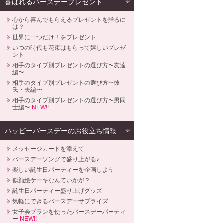
喜ばれるバースデープレゼント
心から喜んでもらえるプレゼントを贈るに
は？
世界に一つだけ！をプレゼント
いつの時代も花束はもらって嬉しいプレゼ
ント
相手のタイプ別プレゼントの選び方〜友達
編〜
相手のタイプ別プレゼントの選び方〜彼
氏・夫編〜
相手のタイプ別プレゼントの選び方〜男同
士編〜
NEW!!
ハッピーバースデーのお役立ち情報
メッセージカードを添えて
バースデーソングで盛り上がる♪
楽しい誕生日パーティーを企画しよう
似顔絵ケーキなんていかが？
誕生日パーティー盛り上げグッズ
気軽にできるバースデーサプライズ
女子会プランを使ったバースデーパーティ
ー
NEW!!