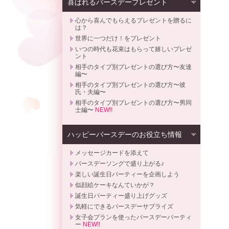
喜ばれるバースデープレゼント
心から喜んでもらえるプレゼントを贈るに
は？
世界に一つだけ！をプレゼント
いつの時代も花束はもらって嬉しいプレゼ
ント
相手のタイプ別プレゼントの選び方〜友達
編〜
相手のタイプ別プレゼントの選び方〜彼
氏・夫編〜
相手のタイプ別プレゼントの選び方〜男同
士編〜
NEW!!
ハッピーバースデーのお役立ち情報
メッセージカードを添えて
バースデーソングで盛り上がる♪
楽しい誕生日パーティーを企画しよう
似顔絵ケーキなんていかが？
誕生日パーティー盛り上げグッズ
気軽にできるバースデーサプライズ
女子会プランを使ったバースデーパーティ
ー
NEW!!